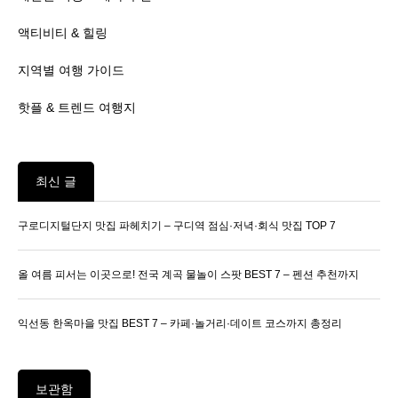
액티비티 & 힐링
지역별 여행 가이드
핫플 & 트렌드 여행지
최신 글
구로디지털단지 맛집 파헤치기 – 구디역 점심·저녁·회식 맛집 TOP 7
올 여름 피서는 이곳으로! 전국 계곡 물놀이 스팟 BEST 7 – 펜션 추천까지
익선동 한옥마을 맛집 BEST 7 – 카페·놀거리·데이트 코스까지 총정리
보관함