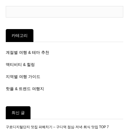
카테고리
계절별 여행 & 테마 추천
액티비티 & 힐링
지역별 여행 가이드
핫플 & 트렌드 여행지
최신 글
구로디지털단지 맛집 파헤치기 – 구디역 점심·저녁·회식 맛집 TOP 7