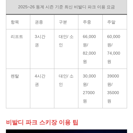
2025~26 동계 시즌 기준 최신 비발디 파크 이용 요금
항목
권종
구분
주중
주말
리프트
3시간
대인/ 소
66,000
60,000
권
인
원/
원/
82,000
74,000
원
원
렌탈
4시간
대인/ 소
30,000
39000
권
인
원/
원/
27000
35000
원
원
비발디 파크 스키장 이용 팁