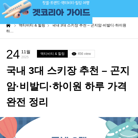
me
액티비티 & 힐링
국내 3대 스키장 추천 – 곤지암·비발디·하이원
하…
24
11월
액티비티 & 힐링
456 view
2025
국내 3대 스키장 추천 – 곤지
암·비발디·하이원 하루 가격
완전 정리