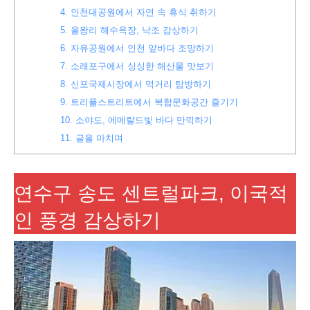
4.
인천대공원에서 자연 속 휴식 취하기
5.
을왕리 해수욕장, 낙조 감상하기
6.
자유공원에서 인천 앞바다 조망하기
7.
소래포구에서 싱싱한 해산물 맛보기
8.
신포국제시장에서 먹거리 탐방하기
9.
트리플스트리트에서 복합문화공간 즐기기
10.
소야도, 에메랄드빛 바다 만끽하기
11.
글을 마치며
연수구 송도 센트럴파크, 이국적
인 풍경 감상하기