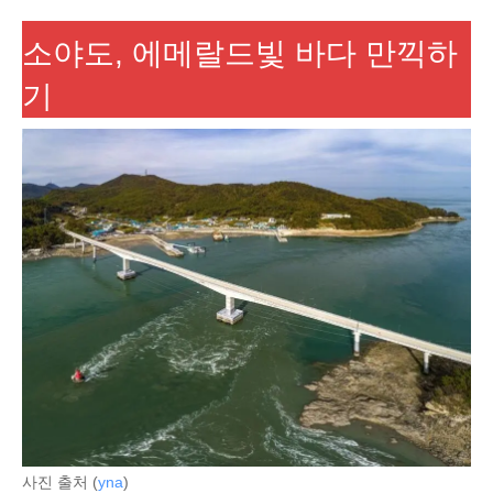
소야도, 에메랄드빛 바다 만끽하
기
사진 출처 (
yna
)