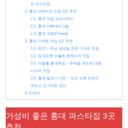
은 파스타집
2.
홍대 스테이크 맛집 3곳 추천
2.1.
홍대 맛집 슈파스테키
2.2.
홍대 이빠네마그릴
2.3.
홍대 오밀(O’meal)
3.
홍대 디저트 맛집 4곳 추천
3.1.
청23 – 연남 생과일 전문 디저트 맛집
3.2.
띵크프룻 수플레 팬케이크 맛집
3.3.
아벨롭 홍대본점 – 주택을 개조한 대형
디저트 맛집
3.4.
홍대 발코니 가든 – 오전 오후 반전의
푸르고 싱그러운 공간
4.
마무리
가성비 좋은 홍대 파스타집 3곳
추천