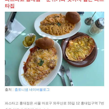
타집
출처 :
춤토니샘 네이버블로그
파스타고 홍대점은 서울 마포구 와우산로 33길 12 홍대입구역 7번