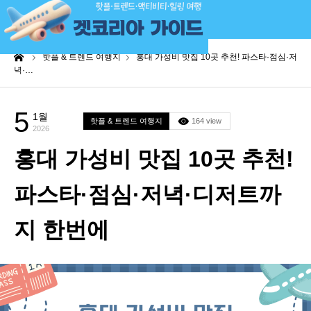
me
핫플 & 트렌드 여행지
홍대 가성비 맛집 10곳 추천! 파스타·점심·저
녁·…
5
1월
핫플 & 트렌드 여행지
164 view
2026
홍대 가성비 맛집 10곳 추천!
파스타·점심·저녁·디저트까
지 한번에